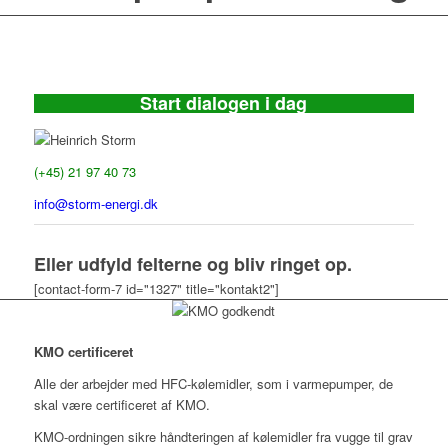
Start dialogen i dag
Heinrich Storm
(+45) 21 97 40 73
info@storm-energi.dk
Eller udfyld felterne og bliv ringet op.
[contact-form-7 id="1327" title="kontakt2"]
KMO certificeret
Alle der arbejder med HFC-kølemidler, som i varmepumper, de
skal være certificeret af KMO.
KMO-ordningen sikre håndteringen af kølemidler fra vugge til grav