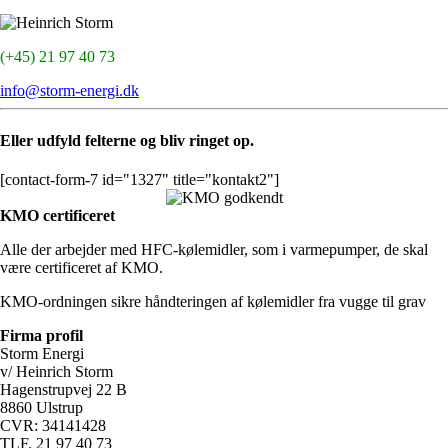
Heinrich Storm
(+45) 21 97 40 73
info@storm-energi.dk
Eller udfyld felterne og bliv ringet op.
[contact-form-7 id="1327" title="kontakt2"]
KMO certificeret
Alle der arbejder med HFC-kølemidler, som i varmepumper, de skal
være certificeret af KMO.
KMO-ordningen sikre håndteringen af kølemidler fra vugge til grav
Firma profil
Storm Energi
v/ Heinrich Storm
Hagenstrupvej 22 B
8860 Ulstrup
CVR: 34141428
TLF. 21 97 40 73