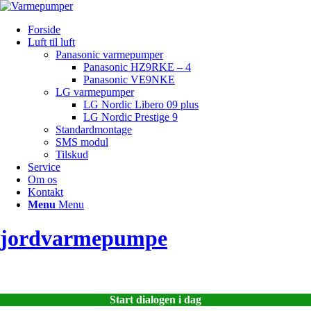
Forside
Luft til luft
Panasonic varmepumper
Panasonic HZ9RKE – 4
Panasonic VE9NKE
LG varmepumper
LG Nordic Libero 09 plus
LG Nordic Prestige 9
Standardmontage
SMS modul
Tilskud
Service
Om os
Kontakt
Menu
Menu
jordvarmepumpe
Start dialogen i dag