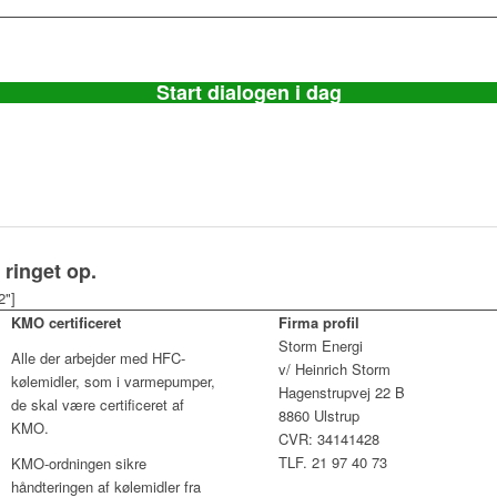
Start dialogen i dag
 ringet op.
2"]
KMO certificeret
Firma profil
Storm Energi
Alle der arbejder med HFC-
v/ Heinrich Storm
kølemidler, som i varmepumper,
Hagenstrupvej 22 B
de skal være certificeret af
8860 Ulstrup
KMO.
CVR: 34141428
TLF. 21 97 40 73
KMO-ordningen sikre
håndteringen af kølemidler fra