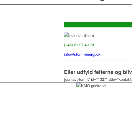
Heinrich Storm
(+45) 21 97 40 73
info@storm-energi.dk
Eller udfyld felterne og bliv
[contact-form-7 id="1327" title="kontakt