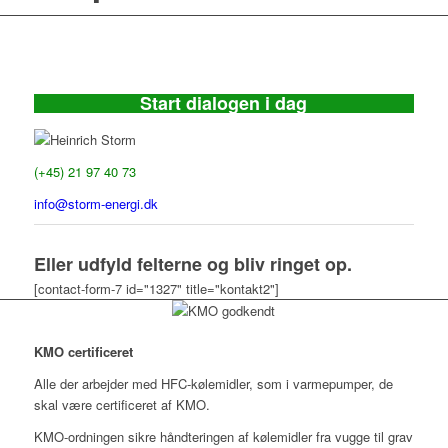
Start dialogen i dag
Heinrich Storm
(+45) 21 97 40 73
info@storm-energi.dk
Eller udfyld felterne og bliv ringet op.
[contact-form-7 id="1327" title="kontakt2"]
KMO certificeret
Alle der arbejder med HFC-kølemidler, som i varmepumper, de
skal være certificeret af KMO.
KMO-ordningen sikre håndteringen af kølemidler fra vugge til grav