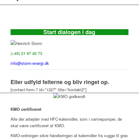
Start dialogen i dag
Heinrich Storm
(+45) 21 97 40 73
info@storm-energi.dk
Eller udfyld felterne og bliv ringet op.
[contact-form-7 id="1327" title="kontakt2"]
KMO certificeret
Alle der arbejder med HFC-kølemidler, som i varmepumper, de
skal være certificeret af KMO.
KMO-ordningen sikre håndteringen af kølemidler fra vugge til grav