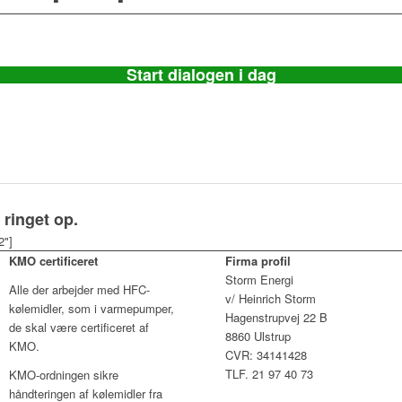
Start dialogen i dag
 ringet op.
2"]
KMO certificeret
Firma profil
Storm Energi
Alle der arbejder med HFC-
v/ Heinrich Storm
kølemidler, som i varmepumper,
Hagenstrupvej 22 B
de skal være certificeret af
8860 Ulstrup
KMO.
CVR: 34141428
TLF. 21 97 40 73
KMO-ordningen sikre
håndteringen af kølemidler fra