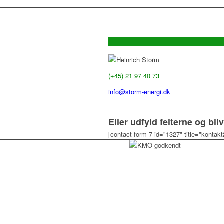
Heinrich Storm
(+45) 21 97 40 73
info@storm-energi.dk
Eller udfyld felterne og bliv
[contact-form-7 id="1327" title="kontakt